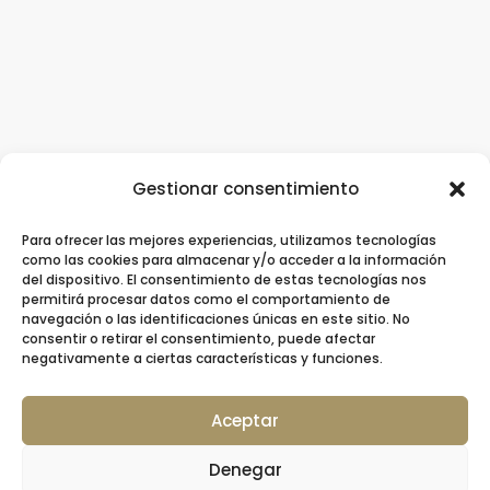
Gestionar consentimiento
Para ofrecer las mejores experiencias, utilizamos tecnologías
Clínica Dental Ziortza Ugarte
/
Implantes
como las cookies para almacenar y/o acceder a la información
del dispositivo. El consentimiento de estas tecnologías nos
dentales
/
Ortodoncia
/
Ortodoncia invisible
permitirá procesar datos como el comportamiento de
navegación o las identificaciones únicas en este sitio. No
/
Contacto
consentir o retirar el consentimiento, puede afectar
negativamente a ciertas características y funciones.
Aceptar
© 2026 Clínica Dental Ziortza Ugarte –
Denegar
Colegiada nº 20001064 por el Colegio de