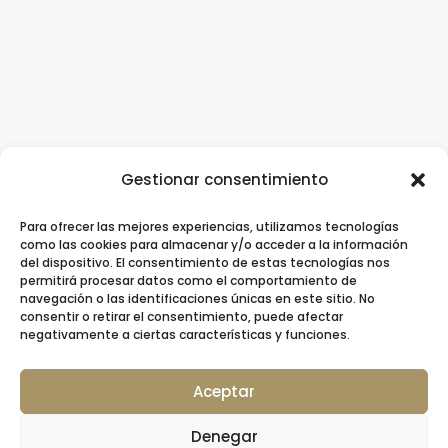
Gestionar consentimiento
Para ofrecer las mejores experiencias, utilizamos tecnologías
Clínica Dental Ziortza Ugarte
/
Implantes
como las cookies para almacenar y/o acceder a la información
del dispositivo. El consentimiento de estas tecnologías nos
dentales
/
Ortodoncia
/
Ortodoncia invisible
permitirá procesar datos como el comportamiento de
navegación o las identificaciones únicas en este sitio. No
/
Contacto
consentir o retirar el consentimiento, puede afectar
negativamente a ciertas características y funciones.
Aceptar
© 2026 Clínica Dental Ziortza Ugarte –
Denegar
Colegiada nº 20001064 por el Colegio de