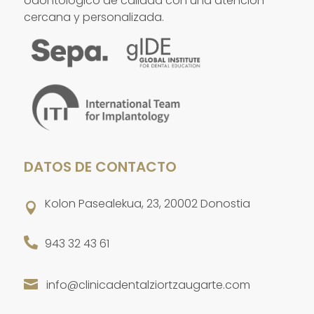
odontológico de calidad con una atención
cercana y personalizada.
DATOS DE CONTACTO
Kolon Pasealekua, 23, 20002 Donostia


943 32 43 61
info@clinicadentalziortzaugarte.com
