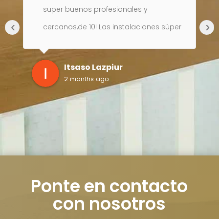
super buenos profesionales y
‹
›
cercanos,de 10! Las instalaciones súper
o
limpias y bonitas! Yo estoy muy
contenta!
Itsaso Lazpiur
2 months ago
no
i
Ponte en contacto
ta
con nosotros