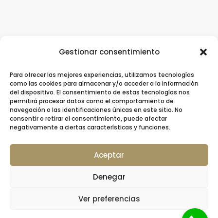
Gestionar consentimiento
Para ofrecer las mejores experiencias, utilizamos tecnologías
Clínica Dental Ziortza Ugarte
/
Implantes
como las cookies para almacenar y/o acceder a la información
del dispositivo. El consentimiento de estas tecnologías nos
dentales
/
Ortodoncia
/
Ortodoncia invisible
permitirá procesar datos como el comportamiento de
navegación o las identificaciones únicas en este sitio. No
/
Contacto
consentir o retirar el consentimiento, puede afectar
negativamente a ciertas características y funciones.
Aceptar
© 2026 Clínica Dental Ziortza Ugarte –
Denegar
Colegiada nº 20001064 por el Colegio de
Dentistas de Gipuzkoa
Ver preferencias
Aviso Legal
|
Política de Cookies
|
Política de