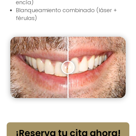
encía)
Blanqueamiento combinado (láser +
férulas)
¡Reserva tu cita ahora!