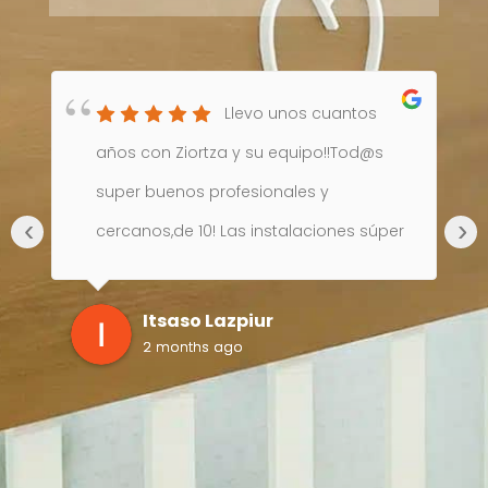
Llevo unos cuantos
años con Ziortza y su equipo!!Tod@s
super buenos profesionales y
‹
›
cercanos,de 10! Las instalaciones súper
o
limpias y bonitas! Yo estoy muy
contenta!
Itsaso Lazpiur
2 months ago