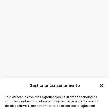
Gestionar consentimiento
Para ofrecer las mejores experiencias, utilizamos tecnologías
Clínica Dental Ziortza Ugarte
/
Implantes
como las cookies para almacenar y/o acceder a la información
del dispositivo. El consentimiento de estas tecnologías nos
dentales
/
Ortodoncia
/
Ortodoncia invisible