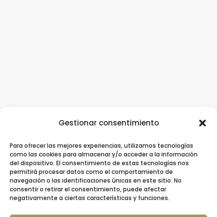
Gestionar consentimiento
Para ofrecer las mejores experiencias, utilizamos tecnologías
Clínica Dental Ziortza Ugarte
/
Implantes
como las cookies para almacenar y/o acceder a la información
del dispositivo. El consentimiento de estas tecnologías nos
dentales
/
Ortodoncia
/
Ortodoncia invisible
permitirá procesar datos como el comportamiento de
navegación o las identificaciones únicas en este sitio. No
/
Contacto
consentir o retirar el consentimiento, puede afectar
negativamente a ciertas características y funciones.