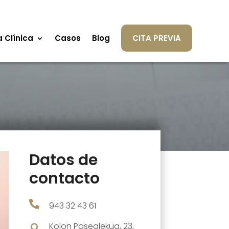
a Clínica
Casos
Blog
CITA PREVIA
Datos de
contacto

943 32 43 61
Kolon Pasealekua, 23,
