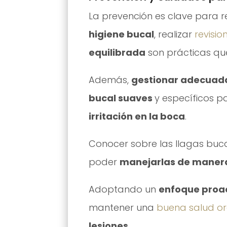
La prevención es clave para re
higiene bucal
, realizar
revisio
equilibrada
son prácticas qu
Además,
gestionar adecuadam
bucal suaves
y específicos 
irritación en la boca
.
Conocer sobre las llagas buca
poder
manejarlas de manera
Adoptando un
enfoque proac
mantener una
buena salud or
lesiones
.