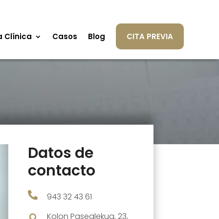
a Clínica
Casos
Blog
CITA PREVIA
Datos de
contacto

943 32 43 61
Kolon Pasealekua, 23,
