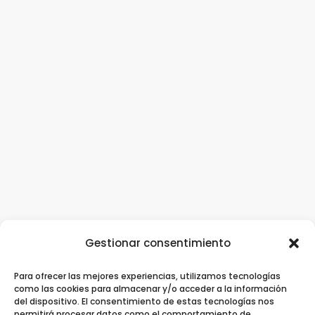
Gestionar consentimiento
Para ofrecer las mejores experiencias, utilizamos tecnologías
Clínica Dental Ziortza Ugarte
/
Implantes
como las cookies para almacenar y/o acceder a la información
del dispositivo. El consentimiento de estas tecnologías nos
dentales
/
Ortodoncia
/
Ortodoncia invisible
permitirá procesar datos como el comportamiento de