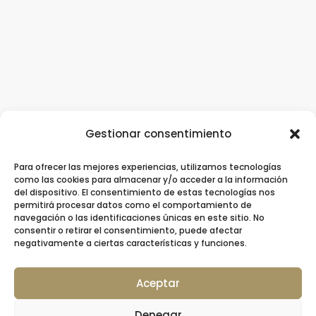
Gestionar consentimiento
Para ofrecer las mejores experiencias, utilizamos tecnologías
Clínica Dental Ziortza Ugarte
/
Implantes
como las cookies para almacenar y/o acceder a la información
del dispositivo. El consentimiento de estas tecnologías nos
dentales
/
Ortodoncia
/
Ortodoncia invisible
permitirá procesar datos como el comportamiento de
navegación o las identificaciones únicas en este sitio. No
/
Contacto
consentir o retirar el consentimiento, puede afectar
negativamente a ciertas características y funciones.
Aceptar
© 2026 Clínica Dental Ziortza Ugarte –
Denegar