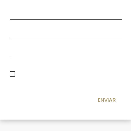
politica de privacidad
He leído y acepto la
Política de privacidad
ENVIAR