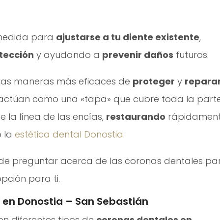
 medida para
ajustarse a tu diente existente
,
tección
y ayudando a
prevenir daños
futuros.
 las maneras más eficaces de
proteger
y
repara
actúan como una «tapa» que cubre toda la part
e la línea de las encías,
restaurando
rápidamen
 la
estética dental Donostia
.
e de preguntar acerca de las coronas dentales pa
pción para ti.
 en Donostia – San Sebastián
n diferentes tipos de
coronas dentales en