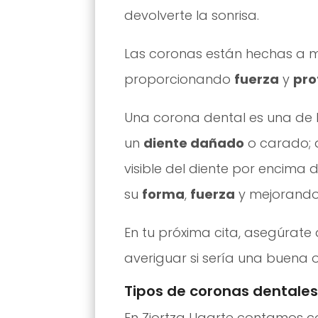
devolverte la sonrisa.
Las coronas están hechas a
proporcionando
fuerza
y
pro
Una corona dental es una de
un
diente dañado
o carado; 
visible del diente por encima d
su
forma
,
fuerza
y mejorando
En tu próxima cita, asegúrat
averiguar si sería una buena o
Tipos de coronas dentales
En Ziortza Ugarte contamos co