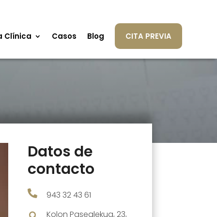
a Clínica
Casos
Blog
CITA PREVIA
Datos de
contacto

943 32 43 61
Kolon Pasealekua, 23,
