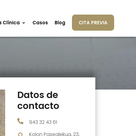
a Clínica
Casos
Blog
CITA PREVIA
Datos de
contacto

943 32 43 61
Kolon Pasealekua, 23,
