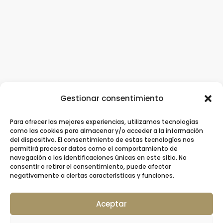
Gestionar consentimiento
Para ofrecer las mejores experiencias, utilizamos tecnologías
Clínica Dental Ziortza Ugarte
/
Implantes
como las cookies para almacenar y/o acceder a la información
del dispositivo. El consentimiento de estas tecnologías nos
dentales
/
Ortodoncia
/
Ortodoncia invisible
permitirá procesar datos como el comportamiento de
navegación o las identificaciones únicas en este sitio. No
/
Contacto
consentir o retirar el consentimiento, puede afectar
negativamente a ciertas características y funciones.
Aceptar
© 2026 Clínica Dental Ziortza Ugarte –