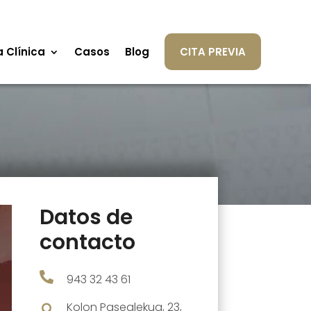
a Clínica
Casos
Blog
CITA PREVIA
Datos de
contacto

943 32 43 61
Kolon Pasealekua, 23,
