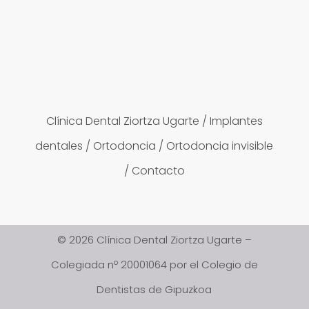
Clínica Dental Ziortza Ugarte
/
Implantes
dentales
/
Ortodoncia
/
Ortodoncia invisible
/
Contacto
© 2026 Clínica Dental Ziortza Ugarte –
Colegiada nº 20001064 por el Colegio de
Dentistas de Gipuzkoa