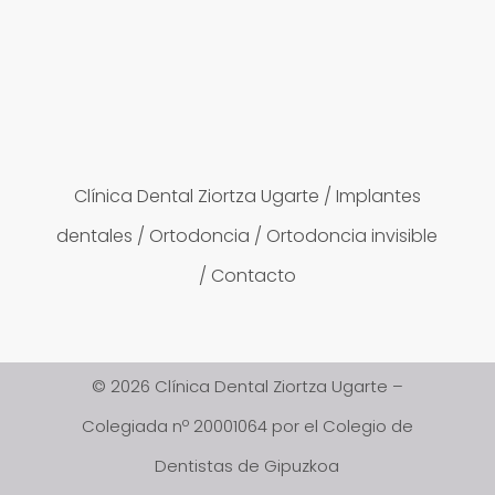
Clínica Dental Ziortza Ugarte
/
Implantes
dentales
/
Ortodoncia
/
Ortodoncia invisible
/
Contacto
© 2026 Clínica Dental Ziortza Ugarte –
Colegiada nº 20001064 por el Colegio de
Dentistas de Gipuzkoa