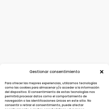
Gestionar consentimiento
Para ofrecer las mejores experiencias, utilizamos tecnologías
Clínica Dental Ziortza Ugarte
/
Implantes
como las cookies para almacenar y/o acceder a la información
del dispositivo. El consentimiento de estas tecnologías nos
dentales
/
Ortodoncia
/
Ortodoncia invisible
permitirá procesar datos como el comportamiento de
navegación o las identificaciones únicas en este sitio. No
/
Contacto
consentir o retirar el consentimiento, puede afectar