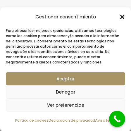
Gestionar consentimiento
Para ofrecer las mejores experiencias, utilizamos tecnologías
Clínica Dental Ziortza Ugarte
/
Implantes
como las cookies para almacenar y/o acceder a la información
del dispositivo. El consentimiento de estas tecnologías nos
dentales
/
Ortodoncia
/
Ortodoncia invisible
permitirá procesar datos como el comportamiento de
navegación o las identificaciones únicas en este sitio. No
/
Contacto
consentir o retirar el consentimiento, puede afectar
negativamente a ciertas características y funciones.
Aceptar
© 2026 Clínica Dental Ziortza Ugarte –
Denegar
Colegiada nº 20001064 por el Colegio de
Dentistas de Gipuzkoa
Ver preferencias
Aviso Legal
|
Política de Cookies
|
Política de
Política de cookies
Declaración de privacidad
Privacidad
|
Accesibilidad
|
Mapa web