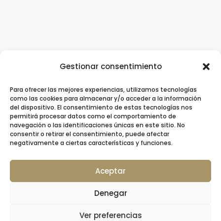
Gestionar consentimiento
Para ofrecer las mejores experiencias, utilizamos tecnologías
Clínica Dental Ziortza Ugarte
/
Implantes
como las cookies para almacenar y/o acceder a la información
del dispositivo. El consentimiento de estas tecnologías nos
dentales
/
Ortodoncia
/
Ortodoncia invisible
permitirá procesar datos como el comportamiento de
navegación o las identificaciones únicas en este sitio. No
/
Contacto
consentir o retirar el consentimiento, puede afectar
negativamente a ciertas características y funciones.
Aceptar
© 2026 Clínica Dental Ziortza Ugarte –
Denegar
Colegiada nº 20001064 por el Colegio de
Dentistas de Gipuzkoa
Ver preferencias