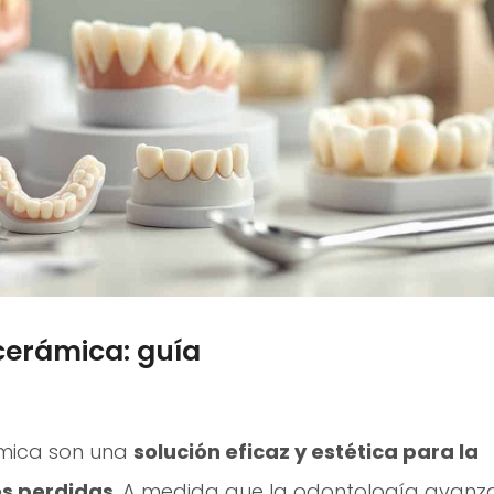
cerámica: guía
ámica son una
solución eficaz y estética para la
es perdidas
. A medida que la odontología avanza