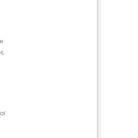
de
s,
al