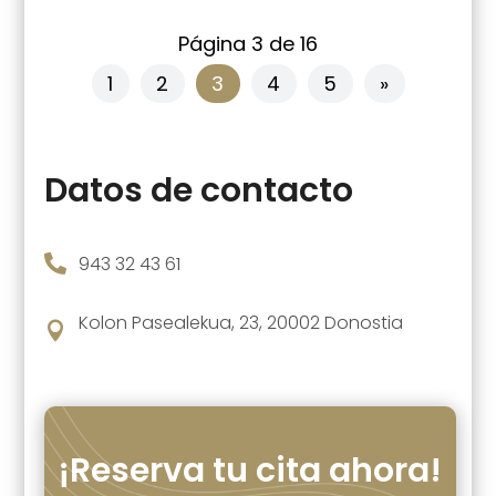
Página 3 de 16
1
2
3
4
5
»
Datos de contacto

943 32 43 61
Kolon Pasealekua, 23, 20002 Donostia

¡Reserva tu cita ahora!