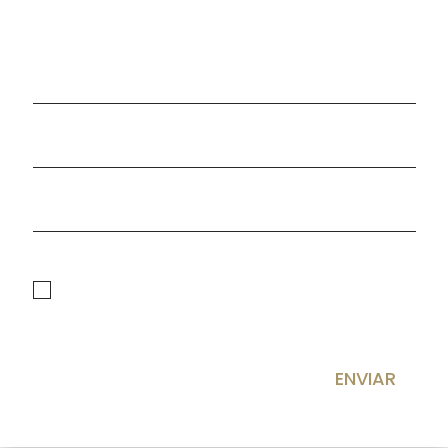
politica de privacidad
He leído y acepto la
Política de privacidad
ENVIAR