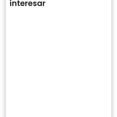
interesar
Descubre consejos expertos y
tratamientos efectivos sobre cómo