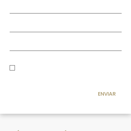
politica de privacidad
He leído y acepto la
Política de privacidad
ENVIAR