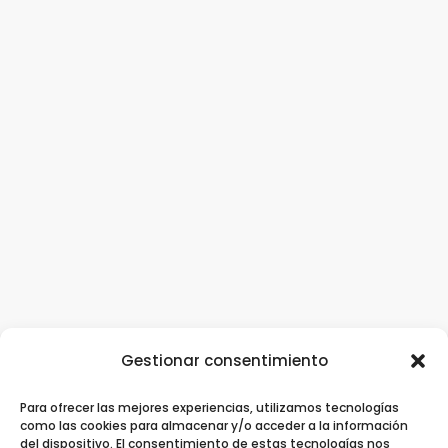
Gestionar consentimiento
Para ofrecer las mejores experiencias, utilizamos tecnologías
Clínica Dental Ziortza Ugarte
/
Implantes
como las cookies para almacenar y/o acceder a la información
del dispositivo. El consentimiento de estas tecnologías nos