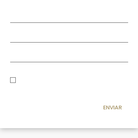
politica de privacidad
He leído y acepto la
Política de privacidad
ENVIAR